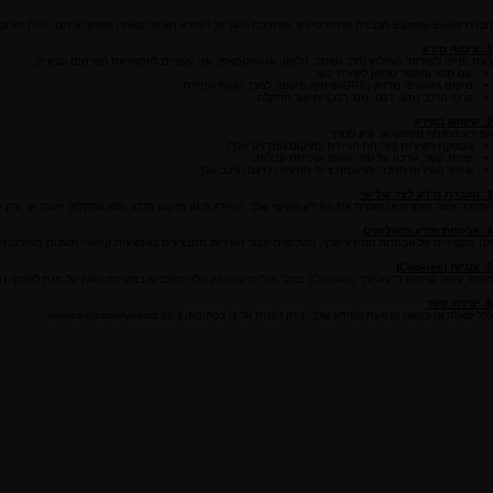
חברת Battery Boost מכבדת את פרטיותך ומחויבת להגן על המידע האישי שאתה משתף איתנו. להלן פירוט הדרך שבה אנו אוספים ומשתמשים במידע שלך בעת גלישה באתר או הזמנת שירות.
1. איסוף מידע
בעת פנייה לשירותי החילוץ (דרך האתר, טלפון, או וואטסאפ), אנו עשויים לאסוף את הפרטים הבאים:
שם מלא ומספר טלפון ליצירת קשר.
מיקום גיאוגרפי מדויק (GPS/שיתוף מיקום) לצורך הגעת הניידת.
פרטי הרכב (סוג, דגם, מס' רכב) ותיאור התקלה.
2. שימוש במידע
המידע הנאסף משמש אך ורק לצורך:
אספקת השירות (שליחת הניידת למיקום המדויק שלך).
יצירת קשר, עדכון על זמני הגעה ושליחת קבלות.
שיפור השירות הטכני והתאמת ציוד הטעינה לדגם הרכב שלך.
3. העברת מידע לצד שלישי
החברה אינה סוחרת או מוכרת את המידע האישי שלך. המידע (כגון מיקום הרכב וסוג התקלה) יועבר אך ורק 
4. אבטחת מידע ותשלומים
אנו מקפידים על אבטחת המידע שלך. תשלומים עבור השירות מתבצעים באמצעות קישורי תשלום מאובטחים של חברות סליקה חיצוניות העומדות בתקן -DSS
5. עוגיות (Cookies)
האתר עושה שימוש ב"עוגיות" (Cookies) ובכלי אנליטיקה (כגון אלו המובנים במערכת Wix) על מנת לאסוף נתונים סטטיסטיים אנונימיים על חוויית הגלישה, לתפעל את האתר ולאבטח אותו. באפשרותך לשנות את הגדרות הדפדפן שלך כדי לחסום שימוש בעוגיות.
6. יצירת קשר
לכל שאלה או בקשה הנוגעת למידע שלך, ניתן לפנות אלינו בכתובת: service@batteryboost.co.il.