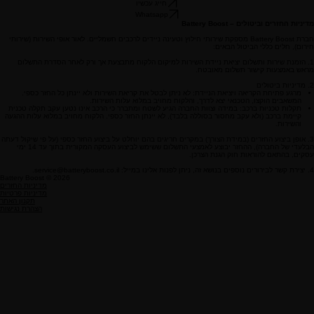
חייג עכשיו
Whatsapp
מדיניות החזרים וביטולים – Battery Boost
חברת Battery Boost מספקת שירותי חילוץ וטעינה ניידים לרכבים חשמליים. לאור אופי השירות (שירותי
חירום), חלים כללי הביטול הבאים:
1. הזמנת שירות ותשלום יציאת ניידת השירות למיקום הלקוח מתבצעת אך ורק לאחר הסדרת התשלום
מראש באמצעות קישור תשלום מאובטח.
2. מדיניות ביטולים
מרגע פתיחת הקריאה ויציאת הניידת: לא ניתן לבטל את קריאת השירות ולא יינתן כל החזר כספי.
המשאבים הוקצו, הטכנאי יצא לדרך, והלקוח מחויב במלוא עלות השירות.
תקלות טכניות ברכב: במידה וצוות החברה הגיע לשטח ומתברר כי הרכב אינו נטען עקב תקלה טכנית
קיימת ברכב (ולא עקב מחסור בסוללה בלבד), לא יינתן החזר כספי. הלקוח מחויב במלוא עלות ההגעה
והשירות.
3. אופן ביצוע החזרים (במידת הצורך) במקרים חריגים בהם יוחלט על ביצוע החזר כספי (על פי שיקול דעתה
הבלעדי של החברה), ההחזר יבוצע לאמצעי התשלום ששימש לביצוע העסקה המקורית בתוך עד 14 ימי
עסקים, בהתאם להוראות חוק הגנת הצרכן.
4. יצירת קשר לבירורים נוספים בנושא זה, ניתן לפנות אלינו במייל: service@batteryboost.co.il.
Battery Boost © 2026
מדיניות החזרים
מדיניות פרטיות
תקנון האתר
הצהרת נגישות